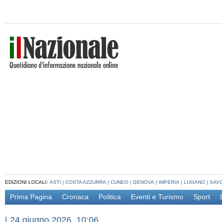
EDIZIONI LOCALI:
ASTI
|
COSTA AZZURRA
|
CUNEO
|
GENOVA
|
IMPERIA
|
LUGANO
|
SAV
Prima Pagina
Cronaca
Politica
Eventi e Turismo
Sport
|
24 giugno 2026, 10:06