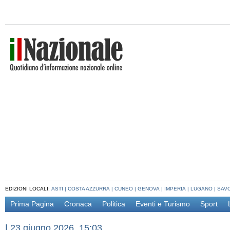
EDIZIONI LOCALI:
ASTI
|
COSTA AZZURRA
|
CUNEO
|
GENOVA
|
IMPERIA
|
LUGANO
|
SAV
Prima Pagina
Cronaca
Politica
Eventi e Turismo
Sport
|
23 giugno 2026, 15:03