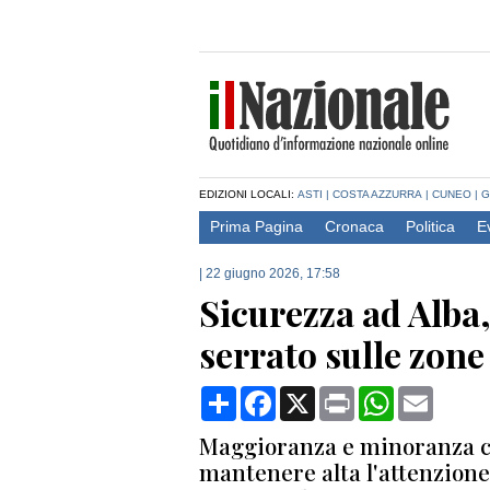
EDIZIONI LOCALI:
ASTI
|
COSTA AZZURRA
|
CUNEO
|
G
Prima Pagina
Cronaca
Politica
E
|
22 giugno 2026, 17:58
Sicurezza ad Alba
serrato sulle zone 
Condividi
Facebook
X
Print
WhatsApp
Email
Maggioranza e minoranza co
mantenere alta l'attenzione