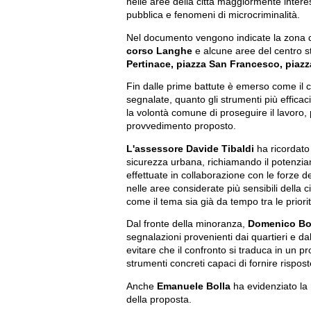
nelle aree della città maggiormente intere
pubblica e fenomeni di microcriminalità.
Nel documento vengono indicate la zona 
corso Langhe
e alcune aree del centro st
Pertinace, piazza San Francesco, piazz
Fin dalle prime battute è emerso come il co
segnalate, quanto gli strumenti più efficac
la volontà comune di proseguire il lavoro, 
provvedimento proposto.
L'assessore Davide Tibaldi
ha ricordato 
sicurezza urbana, richiamando il potenziame
effettuate in collaborazione con le forze del
nelle aree considerate più sensibili della
come il tema sia già da tempo tra le priori
Dal fronte della minoranza,
Domenico Bo
segnalazioni provenienti dai quartieri e da
evitare che il confronto si traduca in un p
strumenti concreti capaci di fornire risposte
Anche
Emanuele Bolla
ha evidenziato la 
della proposta.