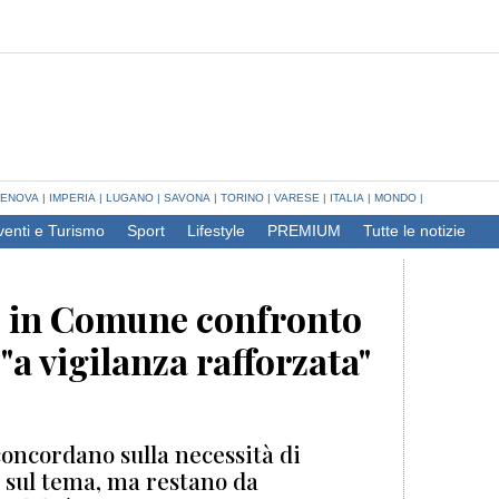
ENOVA
|
IMPERIA
|
LUGANO
|
SAVONA
|
TORINO
|
VARESE
|
ITALIA
|
MONDO
|
venti e Turismo
Sport
Lifestyle
PREMIUM
Tutte le notizie
, in Comune confronto
"a vigilanza rafforzata"
ncordano sulla necessità di
 sul tema, ma restano da