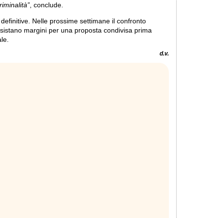
iminalità”
, conclude.
efinitive. Nelle prossime settimane il confronto
e esistano margini per una proposta condivisa prima
le.
d.v.