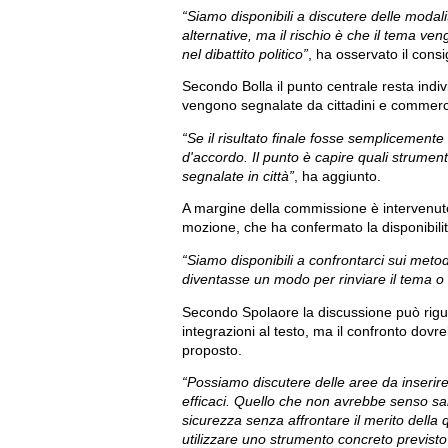
“Siamo disponibili a discutere delle modal
alternative, ma il rischio è che il tema ve
nel dibattito politico”
, ha osservato il consi
Secondo Bolla il punto centrale resta indiv
vengono segnalate da cittadini e commerci
“Se il risultato finale fosse semplicement
d'accordo. Il punto è capire quali strumenti
segnalate in città”
, ha aggiunto.
A margine della commissione è intervenu
mozione, che ha confermato la disponibilit
“Siamo disponibili a confrontarci sui met
diventasse un modo per rinviare il tema o
Secondo Spolaore la discussione può rigua
integrazioni al testo, ma il confronto dov
proposto.
“Possiamo discutere delle aree da inserire,
efficaci. Quello che non avrebbe senso sa
sicurezza senza affrontare il merito della
utilizzare uno strumento concreto previst