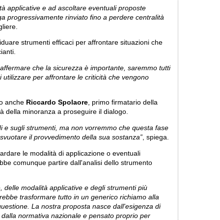
ità applicative e ad ascoltare eventuali proposte
nga progressivamente rinviato fino a perdere centralità
gliere.
iduare strumenti efficaci per affrontare situazioni che
anti.
e affermare che la sicurezza è importante, saremmo tutti
 utilizzare per affrontare le criticità che vengono
to anche
Riccardo Spolaore
, primo firmatario della
à della minoranza a proseguire il dialogo.
odi e sugli strumenti, ma non vorremmo che questa fase
 svuotare il provvedimento della sua sostanza”
, spiega.
rdare le modalità di applicazione o eventuali
rebbe comunque partire dall'analisi dello strumento
 delle modalità applicative e degli strumenti più
rebbe trasformare tutto in un generico richiamo alla
 questione. La nostra proposta nasce dall'esigenza di
o dalla normativa nazionale e pensato proprio per