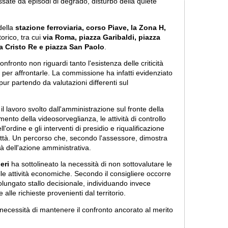
ssate da episodi di degrado, disturbo della quiete
della
stazione ferroviaria, corso Piave, la Zona H,
orico, tra cui
via Roma, piazza Garibaldi, piazza
a Cristo Re e piazza San Paolo
.
nfronto non riguardi tanto l'esistenza delle criticità
i per affrontarle. La commissione ha infatti evidenziato
pur partendo da valutazioni differenti sul
il lavoro svolto dall'amministrazione sul fronte della
nto della videosorveglianza, le attività di controllo
l'ordine e gli interventi di presidio e riqualificazione
 città. Un percorso che, secondo l'assessore, dimostra
tà dell'azione amministrativa.
eri
ha sottolineato la necessità di non sottovalutare le
lle attività economiche. Secondo il consigliere occorre
rolungato stallo decisionale, individuando invece
 alle richieste provenienti dal territorio.
necessità di mantenere il confronto ancorato al merito