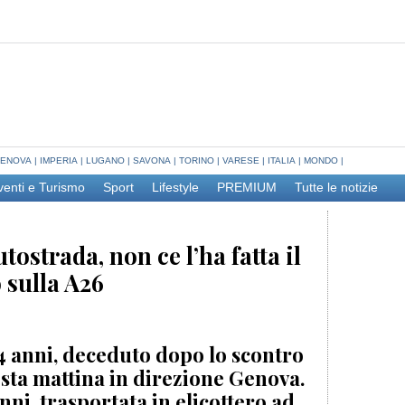
ENOVA
|
IMPERIA
|
LUGANO
|
SAVONA
|
TORINO
|
VARESE
|
ITALIA
|
MONDO
|
venti e Turismo
Sport
Lifestyle
PREMIUM
Tutte le notizie
ostrada, non ce l’ha fatta il
 sulla A26
4 anni, deceduto dopo lo scontro
sta mattina in direzione Genova.
nni, trasportata in elicottero ad