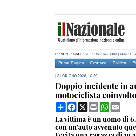
EDIZIONI LOCALI:
ASTI
|
COSTA AZZURRA
|
CUNEO
|
G
Prima Pagina
Cronaca
Politica
E
|
21 GIUGNO 2026, 10:20
Doppio incidente in aut
motociclista coinvolto
Condividi
Facebook
X
Print
WhatsApp
Email
La vittima è un uomo di 6
con un’auto avvenuto que
Ferita una ragazza di 19 a