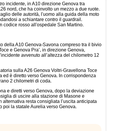
ltro incidente, in A10 direzione Genova tra
A26 nord, che ha coinvolto un mezzo a due ruote.
glio delle autorità, l'uomo alla guida della moto
ndandosi a schiantare contro il guardrail.
in codice rosso all'ospedale San Martino.
ratto della A10 Genova-Savona compreso tra il bivio
Toce e Genova Pra’, in direzione Genova,
incidente avvenuto all’altezza del chilometro 12
gatoria sulla A26 Genova Voltri-Gravellona Toce
a ed è diretto verso Genova. In corrispondenza
rano 2 chilometri di coda.
ona e diretti verso Genova, dopo la deviazione
siglia di uscire alla stazione di Masone e
 alternativa resta consigliata l’uscita anticipata
o poi la statale Aurelia verso Genova.