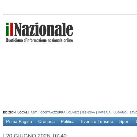
EDIZIONI LOCALI:
ASTI
|
COSTA AZZURRA
|
CUNEO
|
GENOVA
|
IMPERIA
|
LUGANO
|
SAV
Prima Pagina
Cronaca
Politica
Eventi e Turismo
Sport
|
20 GIUGNO 2026, 07:40