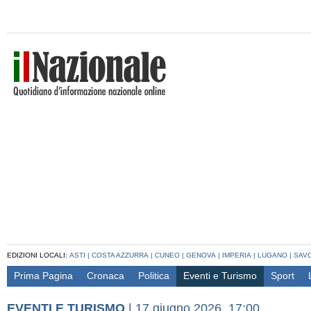
EDIZIONI LOCALI:
ASTI
|
COSTA AZZURRA
|
CUNEO
|
GENOVA
|
IMPERIA
|
LUGANO
|
SAV
Prima Pagina
Cronaca
Politica
Eventi e Turismo
Sport
EVENTI E TURISMO
|
17 giugno 2026, 17:00