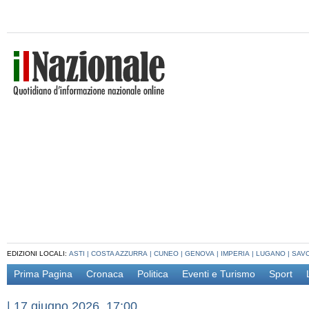
EDIZIONI LOCALI:
ASTI
|
COSTA AZZURRA
|
CUNEO
|
GENOVA
|
IMPERIA
|
LUGANO
|
SAV
Prima Pagina
Cronaca
Politica
Eventi e Turismo
Sport
|
17 giugno 2026, 17:00