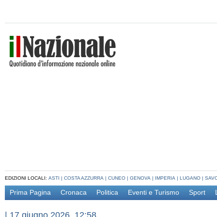
EDIZIONI LOCALI:
ASTI
|
COSTA AZZURRA
|
CUNEO
|
GENOVA
|
IMPERIA
|
LUGANO
|
SAV
Prima Pagina
Cronaca
Politica
Eventi e Turismo
Sport
|
17 giugno 2026, 12:58