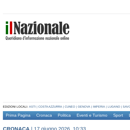
EDIZIONI LOCALI:
ASTI
|
COSTA AZZURRA
|
CUNEO
|
GENOVA
|
IMPERIA
|
LUGANO
|
SAV
Prima Pagina
Cronaca
Politica
Eventi e Turismo
Sport
CRONACA
|
17 giugno 2026, 10:33