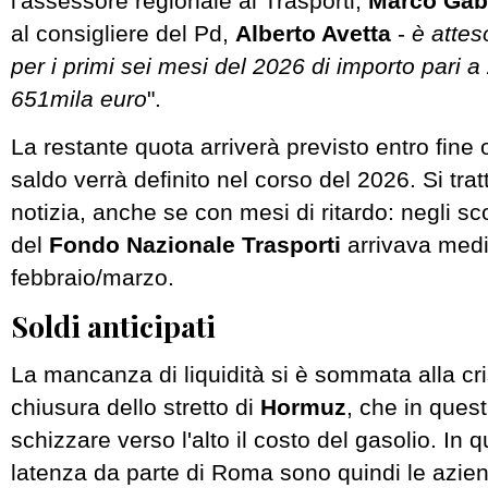
l'assessore regionale ai Trasporti,
Marco Gab
al consigliere del Pd,
Alberto Avetta
-
è atte
per i primi sei mesi del 2026 di importo pari a
651mila euro
".
La restante quota arriverà previsto entro fine o
saldo verrà definito nel corso del 2026. Si tra
notizia, anche se con mesi di ritardo: negli sco
del
Fondo Nazionale Trasporti
arrivava med
febbraio/marzo.
Soldi anticipati
La mancanza di liquidità si è sommata alla cri
chiusura dello stretto di
Hormuz
, che in quest
schizzare verso l'alto il costo del gasolio. In q
latenza da parte di Roma sono quindi le azie