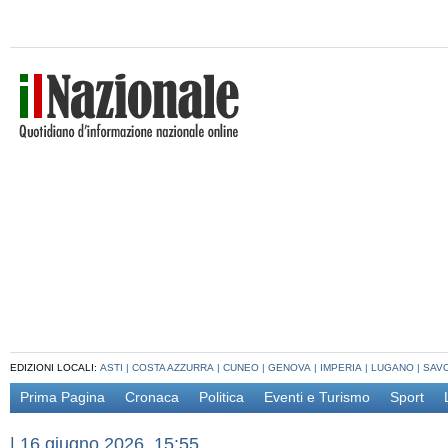
EDIZIONI LOCALI:
ASTI
|
COSTA AZZURRA
|
CUNEO
|
GENOVA
|
IMPERIA
|
LUGANO
|
SAV
Prima Pagina
Cronaca
Politica
Eventi e Turismo
Sport
|
16 giugno 2026, 15:55