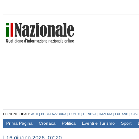
EDIZIONI LOCALI:
ASTI
|
COSTA AZZURRA
|
CUNEO
|
GENOVA
|
IMPERIA
|
LUGANO
|
SAV
Prima Pagina
Cronaca
Politica
Eventi e Turismo
Sport
|
16 giugno 2026, 07:20