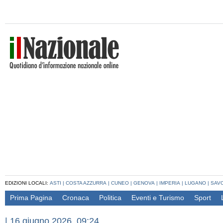
EDIZIONI LOCALI:
ASTI
|
COSTA AZZURRA
|
CUNEO
|
GENOVA
|
IMPERIA
|
LUGANO
|
SAV
Prima Pagina
Cronaca
Politica
Eventi e Turismo
Sport
|
16 giugno 2026, 09:24