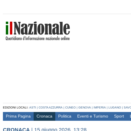
EDIZIONI LOCALI:
ASTI
|
COSTA AZZURRA
|
CUNEO
|
GENOVA
|
IMPERIA
|
LUGANO
|
SAV
Prima Pagina
Cronaca
Politica
Eventi e Turismo
Sport
CRONACA
|
15 giugno 2026, 13:28