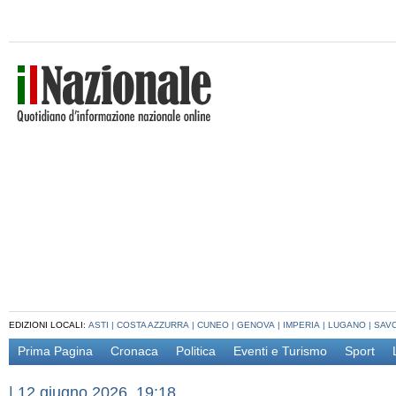
EDIZIONI LOCALI:
ASTI
|
COSTA AZZURRA
|
CUNEO
|
GENOVA
|
IMPERIA
|
LUGANO
|
SAV
Prima Pagina
Cronaca
Politica
Eventi e Turismo
Sport
|
12 giugno 2026, 19:18