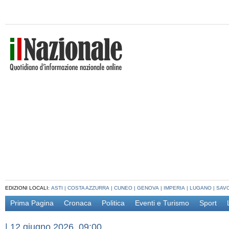
EDIZIONI LOCALI:
ASTI
|
COSTA AZZURRA
|
CUNEO
|
GENOVA
|
IMPERIA
|
LUGANO
|
SAV
Prima Pagina
Cronaca
Politica
Eventi e Turismo
Sport
|
12 giugno 2026, 09:00