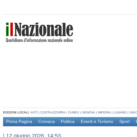
EDIZIONI LOCALI:
ASTI
|
COSTA AZZURRA
|
CUNEO
|
GENOVA
|
IMPERIA
|
LUGANO
|
SAV
Prima Pagina
Cronaca
Politica
Eventi e Turismo
Sport
|
12 giugno 2026, 14:53