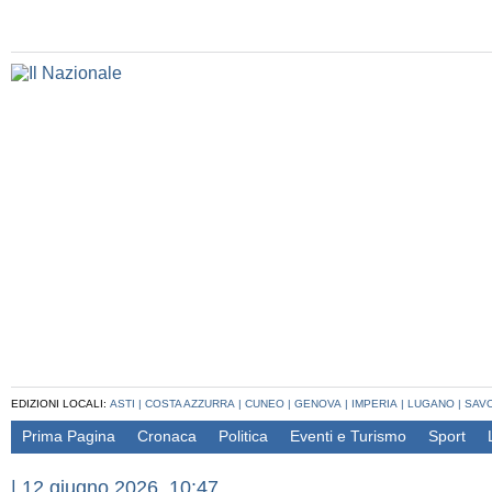
EDIZIONI LOCALI:
ASTI
|
COSTA AZZURRA
|
CUNEO
|
GENOVA
|
IMPERIA
|
LUGANO
|
SAV
Prima Pagina
Cronaca
Politica
Eventi e Turismo
Sport
|
12 giugno 2026, 10:47