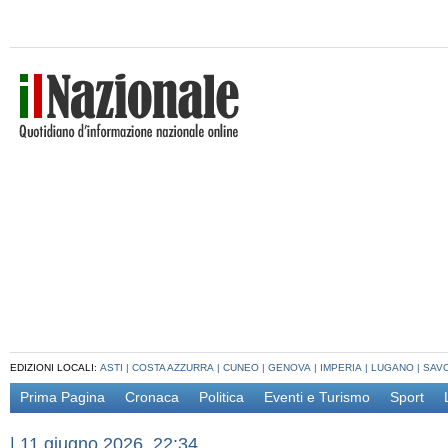
EDIZIONI LOCALI:
ASTI
|
COSTA AZZURRA
|
CUNEO
|
GENOVA
|
IMPERIA
|
LUGANO
|
SAV
Prima Pagina
Cronaca
Politica
Eventi e Turismo
Sport
|
11 giugno 2026, 22:34