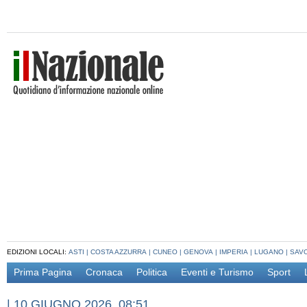
EDIZIONI LOCALI:
ASTI
|
COSTA AZZURRA
|
CUNEO
|
GENOVA
|
IMPERIA
|
LUGANO
|
SAV
Prima Pagina
Cronaca
Politica
Eventi e Turismo
Sport
|
10 GIUGNO 2026, 08:51