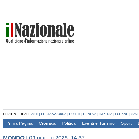
EDIZIONI LOCALI:
ASTI
|
COSTA AZZURRA
|
CUNEO
|
GENOVA
|
IMPERIA
|
LUGANO
|
SAV
Prima Pagina
Cronaca
Politica
Eventi e Turismo
Sport
MONDO
|
09 giugno 2026, 14:37