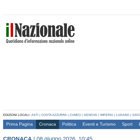
EDIZIONI LOCALI:
ASTI
|
COSTA AZZURRA
|
CUNEO
|
GENOVA
|
IMPERIA
|
LUGANO
|
SAV
Prima Pagina
Cronaca
Politica
Eventi e Turismo
Sport
CRONACA
|
08 giugno 2026, 10:45