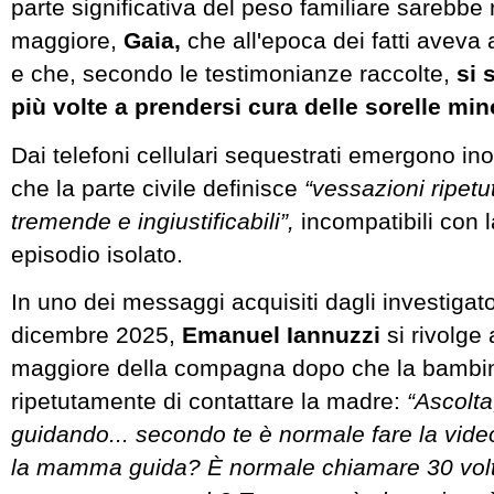
parte significativa del peso familiare sarebbe r
maggiore,
Gaia,
che all'epoca dei fatti avev
e che, secondo le testimonianze raccolte,
si 
più volte a prendersi cura delle sorelle mino
Dai telefoni cellulari sequestrati emergono in
che la parte civile definisce
“vessazioni ripetu
tremende e ingiustificabili”,
incompatibili con l
episodio isolato.
In uno dei messaggi acquisiti dagli investigato
dicembre 2025,
Emanuel Iannuzzi
si rivolge a
maggiore della compagna dopo che la bambi
ripetutamente di contattare la madre:
“Ascolta
guidando... secondo te è normale fare la vid
la mamma guida? È normale chiamare 30 volt