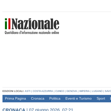
EDIZIONI LOCALI:
ASTI
|
COSTA AZZURRA
|
CUNEO
|
GENOVA
|
IMPERIA
|
LUGANO
|
SAV
Prima Pagina
Cronaca
Politica
Eventi e Turismo
Sport
CRONACA
|
07 giugno 2026, 07:21