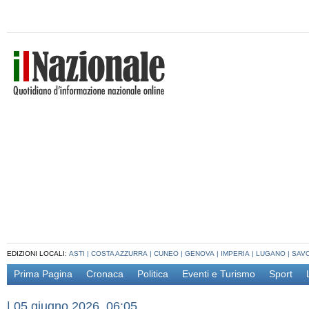
EDIZIONI LOCALI:
ASTI
|
COSTA AZZURRA
|
CUNEO
|
GENOVA
|
IMPERIA
|
LUGANO
|
SAV
Prima Pagina
Cronaca
Politica
Eventi e Turismo
Sport
|
05 giugno 2026, 06:05