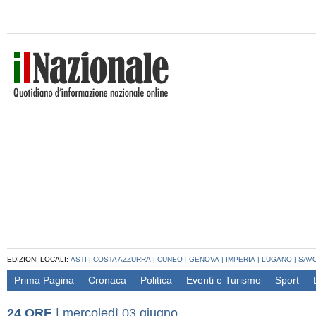
EDIZIONI LOCALI:
ASTI
|
COSTA AZZURRA
|
CUNEO
|
GENOVA
|
IMPERIA
|
LUGANO
|
SAV
Prima Pagina
Cronaca
Politica
Eventi e Turismo
Sport
24 ORE
|
mercoledì 03 giugno