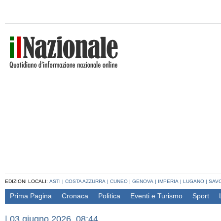
EDIZIONI LOCALI:
ASTI
|
COSTA AZZURRA
|
CUNEO
|
GENOVA
|
IMPERIA
|
LUGANO
|
SAV
Prima Pagina
Cronaca
Politica
Eventi e Turismo
Sport
|
03 giugno 2026, 08:44