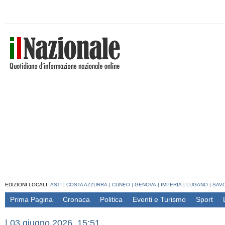
EDIZIONI LOCALI:
ASTI
|
COSTA AZZURRA
|
CUNEO
|
GENOVA
|
IMPERIA
|
LUGANO
|
SAV
Prima Pagina
Cronaca
Politica
Eventi e Turismo
Sport
|
03 giugno 2026, 15:51