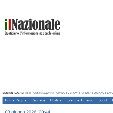
EDIZIONI LOCALI:
ASTI
|
COSTA AZZURRA
|
CUNEO
|
GENOVA
|
IMPERIA
|
LUGANO
|
SAV
Prima Pagina
Cronaca
Politica
Eventi e Turismo
Sport
|
03 giugno 2026, 20:44