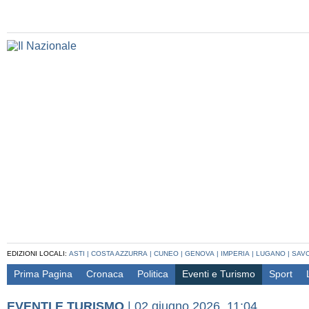
EDIZIONI LOCALI:
ASTI
|
COSTA AZZURRA
|
CUNEO
|
GENOVA
|
IMPERIA
|
LUGANO
|
SAV
Prima Pagina
Cronaca
Politica
Eventi e Turismo
Sport
EVENTI E TURISMO
|
02 giugno 2026, 11:04