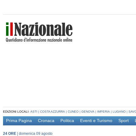
EDIZIONI LOCALI:
ASTI
|
COSTA AZZURRA
|
CUNEO
|
GENOVA
|
IMPERIA
|
LUGANO
|
SAV
Prima Pagina
Cronaca
Politica
Eventi e Turismo
Sport
24 ORE
|
domenica 09 agosto