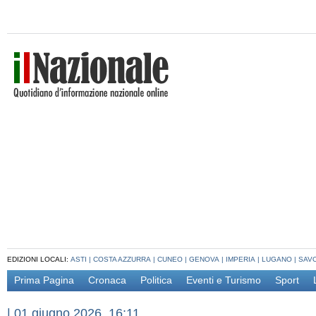
EDIZIONI LOCALI:
ASTI
|
COSTA AZZURRA
|
CUNEO
|
GENOVA
|
IMPERIA
|
LUGANO
|
SAV
Prima Pagina
Cronaca
Politica
Eventi e Turismo
Sport
|
01 giugno 2026, 16:11