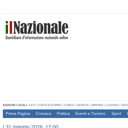
EDIZIONI LOCALI:
ASTI
|
COSTA AZZURRA
|
CUNEO
|
GENOVA
|
IMPERIA
|
LUGANO
|
SAV
Prima Pagina
Cronaca
Politica
Eventi e Turismo
Sport
|
31 maggio 2026, 12:00