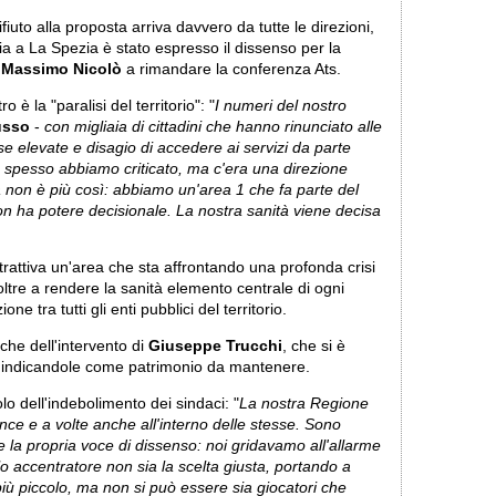
rifiuto alla proposta arriva davvero da tutte le direzioni,
ia a La Spezia è stato espresso il dissenso per la
e
Massimo Nicolò
a rimandare la conferenza Ats.
o è la "paralisi del territorio": "
I numeri del nostro
usso
-
con migliaia di cittadini che hanno rinunciato alle
se elevate e disagio di accedere ai servizi da parte
e spesso abbiamo criticato, ma c'era una direzione
a non è più così: abbiamo un'area 1 che fa parte del
on ha potere decisionale. La nostra sanità viene decisa
trattiva un'area che sta affrontando una profonda crisi
oltre a rendere la sanità elemento centrale di ogni
ne tra tutti gli enti pubblici del territorio.
nche dell'intervento di
Giuseppe Trucchi
, che si è
li, indicandole come patrimonio da mantenere.
lo dell'indebolimento dei sindaci: "
La nostra Regione
ince e a volte anche all'interno delle stesse. Sono
e la propria voce di dissenso: noi gridavamo all'allarme
 accentratore non sia la scelta giusta, portando a
più piccolo, ma non si può essere sia giocatori che