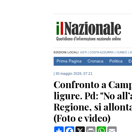
EDIZIONI LOCALI:
ASTI
|
COSTA AZZURRA
|
CUNEO
|
G
Prima Pagina
Cronaca
Politica
E
|
30 maggio 2026, 07:21
Confronto a Camp
ligure. Pd: "No al
Regione, si allont
(Foto e video)
Condividi
Facebook
X
Print
WhatsApp
Email