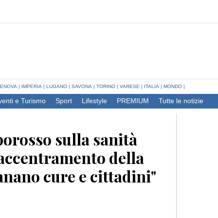
ENOVA
|
IMPERIA
|
LUGANO
|
SAVONA
|
TORINO
|
VARESE
|
ITALIA
|
MONDO
|
venti e Turismo
Sport
Lifestyle
PREMIUM
Tutte le notizie
orosso sulla sanità
l’accentramento della
anano cure e cittadini"