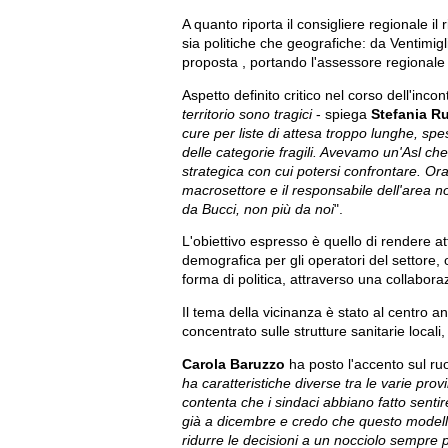
A quanto riporta il consigliere regionale il 
sia politiche che geografiche: da Ventimigl
proposta , portando l'assessore regional
Aspetto definito critico nel corso dell'incontr
territorio sono tragici
- spiega
Stefania R
cure per liste di attesa troppo lunghe, spe
delle categorie fragili. Avevamo un'Asl ch
strategica con cui potersi confrontare. Or
macrosettore e il responsabile dell'area n
da Bucci, non più da noi
".
L'obiettivo espresso è quello di rendere at
demografica per gli operatori del settore, 
forma di politica, attraverso una collaborazio
Il tema della vicinanza è stato al centro a
concentrato sulle strutture sanitarie loca
Carola Baruzzo
ha posto l'accento sul ruo
ha caratteristiche diverse tra le varie prov
contenta che i sindaci abbiano fatto sentir
già a dicembre e credo che questo modello
ridurre le decisioni a un nocciolo sempre 