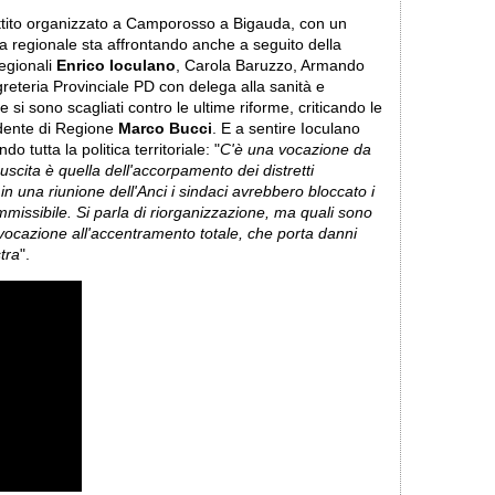
battito organizzato a Camporosso a Bigauda, con un
tema regionale sta affrontando anche a seguito della
regionali
Enrico Ioculano
, Carola Baruzzo, Armando
eteria Provinciale PD con delega alla sanità e
si sono scagliati contro le ultime riforme, criticando le
sidente di Regione
Marco Bucci
. E a sentire Ioculano
o tutta la politica territoriale: "
C'è una vocazione da
uscita è quella dell'accorpamento dei distretti
 in una riunione dell'Anci i sindaci avrebbero bloccato i
missibile. Si parla di riorganizzazione, ma quali sono
a vocazione all'accentramento totale, che porta danni
tra
".