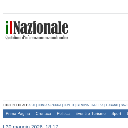
EDIZIONI LOCALI:
ASTI
|
COSTA AZZURRA
|
CUNEO
|
GENOVA
|
IMPERIA
|
LUGANO
|
SAV
Prima Pagina
Cronaca
Politica
Eventi e Turismo
Sport
|
30 maggio 2026, 18:17