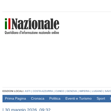
EDIZIONI LOCALI:
ASTI
|
COSTA AZZURRA
|
CUNEO
|
GENOVA
|
IMPERIA
|
LUGANO
|
SAV
Prima Pagina
Cronaca
Politica
Eventi e Turismo
Sport
|
30 maggio 2026, 09:32