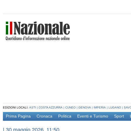
EDIZIONI LOCALI:
ASTI
|
COSTA AZZURRA
|
CUNEO
|
GENOVA
|
IMPERIA
|
LUGANO
|
SAV
Prima Pagina
Cronaca
Politica
Eventi e Turismo
Sport
|
30 maggio 2026, 11:50