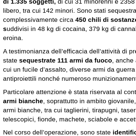
di 1.335 soggetti,
di cui 31 minorenni e 2358
libero, tra cui 142 minori. Sono stati sequestra
complessivamente circa
450 chili di sostanz
s
uddivisi in 48 kg di cocaina, 379 kg di canna
eroina.
A testimonianza dell’efficacia dell’attività di 
state
sequestrate 111 armi da fuoco
, anche 
cui un fucile d’assalto, diverse armi da guerr
antiproiettili nonché numeroso munizionamen
Particolare attenzione è stata riservata al cont
armi bianche
, soprattutto in ambito giovanil
armi bianche, tra cui taglierini, tirapugni, tase
telescopici, fionde, machete, sciabole e accet
Nel corso dell’operazione, sono state
identifi