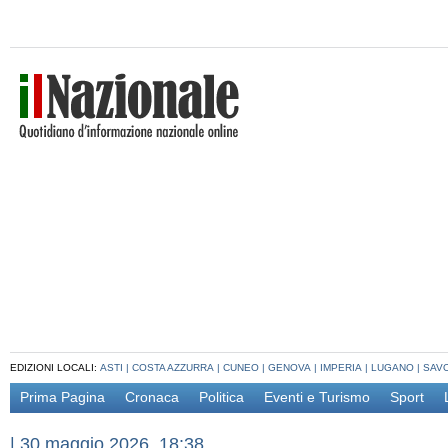
EDIZIONI LOCALI:
ASTI
|
COSTA AZZURRA
|
CUNEO
|
GENOVA
|
IMPERIA
|
LUGANO
|
SAV
Prima Pagina
Cronaca
Politica
Eventi e Turismo
Sport
|
30 maggio 2026, 18:38