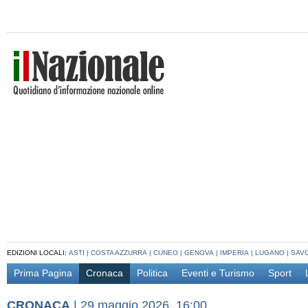
EDIZIONI LOCALI:
ASTI
|
COSTA AZZURRA
|
CUNEO
|
GENOVA
|
IMPERIA
|
LUGANO
|
SAV
Prima Pagina
Cronaca
Politica
Eventi e Turismo
Sport
CRONACA
|
29 maggio 2026, 16:00