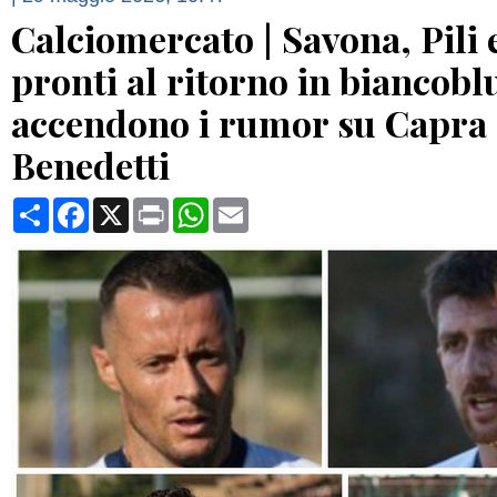
Calciomercato | Savona, Pili
pronti al ritorno in biancoblu
accendono i rumor su Capra 
Benedetti
Condividi
Facebook
X
Print
WhatsApp
Email