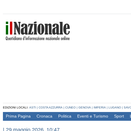
EDIZIONI LOCALI:
ASTI
|
COSTA AZZURRA
|
CUNEO
|
GENOVA
|
IMPERIA
|
LUGANO
|
SAV
Prima Pagina
Cronaca
Politica
Eventi e Turismo
Sport
|
29 maggio 2026, 10:47