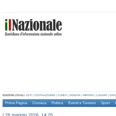
EDIZIONI LOCALI:
ASTI
|
COSTA AZZURRA
|
CUNEO
|
GENOVA
|
IMPERIA
|
LUGANO
|
SAV
Prima Pagina
Cronaca
Politica
Eventi e Turismo
Sport
|
28 maggio 2026, 14:25