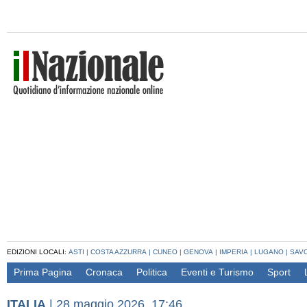
EDIZIONI LOCALI:
ASTI
|
COSTA AZZURRA
|
CUNEO
|
GENOVA
|
IMPERIA
|
LUGANO
|
SAV
Prima Pagina
Cronaca
Politica
Eventi e Turismo
Sport
ITALIA
|
28 maggio 2026, 17:46