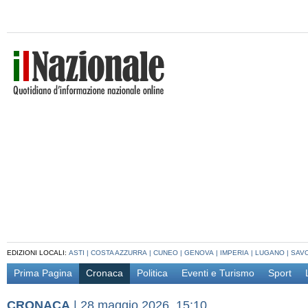
EDIZIONI LOCALI:
ASTI
|
COSTA AZZURRA
|
CUNEO
|
GENOVA
|
IMPERIA
|
LUGANO
|
SAV
Prima Pagina
Cronaca
Politica
Eventi e Turismo
Sport
CRONACA
|
28 maggio 2026, 15:10