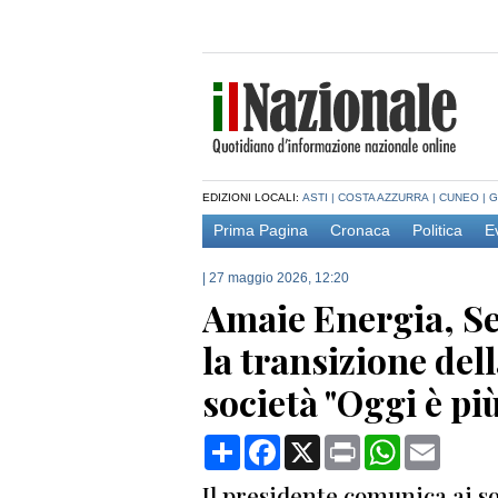
EDIZIONI LOCALI:
ASTI
|
COSTA AZZURRA
|
CUNEO
|
G
Prima Pagina
Cronaca
Politica
E
|
27 maggio 2026, 12:20
Amaie Energia, S
la transizione dell
società "Oggi è più
Condividi
Facebook
X
Print
WhatsApp
Email
Il presidente comunica ai so