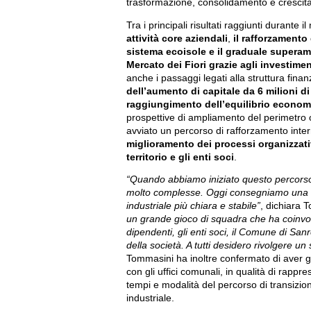
trasformazione, consolidamento e crescita
Tra i principali risultati raggiunti durante
attività core aziendali
,
il rafforzamento
sistema ecoisole e il graduale superam
Mercato dei Fiori grazie agli investimen
anche i passaggi legati alla struttura finan
dell’aumento di capitale da 6 milioni 
raggiungimento dell’equilibrio econom
prospettive di ampliamento del perimetro 
avviato un percorso di rafforzamento inte
miglioramento dei processi organizzati
territorio e gli enti soci
.
“Quando abbiamo iniziato questo percorso,
molto complesse. Oggi consegniamo una soc
industriale più chiara e stabile”
, dichiara 
un grande gioco di squadra che ha coinvolt
dipendenti, gli enti soci, il Comune di Sa
della società. A tutti desidero rivolgere u
Tommasini ha inoltre confermato di aver g
con gli uffici comunali, in qualità di rapp
tempi e modalità del percorso di transizio
industriale.