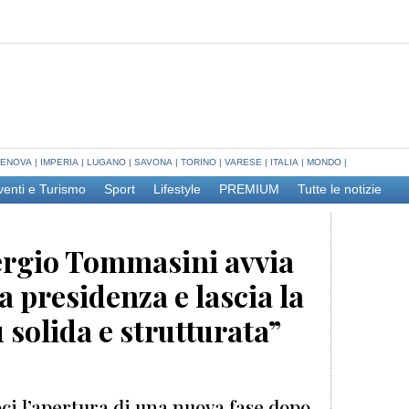
ENOVA
|
IMPERIA
|
LUGANO
|
SAVONA
|
TORINO
|
VARESE
|
ITALIA
|
MONDO
|
venti e Turismo
Sport
Lifestyle
PREMIUM
Tutte le notizie
ergio Tommasini avvia
a presidenza e lascia la
 solida e strutturata”
ci l’apertura di una nuova fase dopo