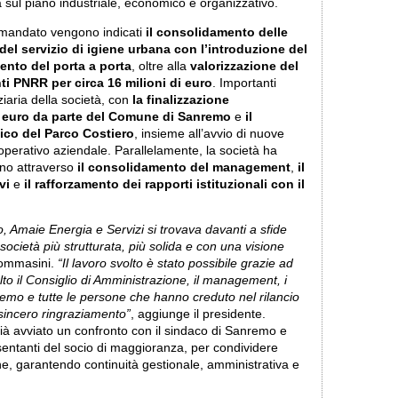
 sul piano industriale, economico e organizzativo.
 il mandato vengono indicati
il consolidamento delle
 del servizio di igiene urbana con l’introduzione del
ento del porta a porta
, oltre alla
valorizzazione del
ti PNRR per circa 16 milioni di euro
. Importanti
ziaria della società, con
la finalizzazione
di euro da parte del Comune di Sanremo
e
il
ico del Parco Costiero
, insieme all’avvio di nuove
operativo aziendale. Parallelamente, la società ha
rno attraverso
il consolidamento del management
,
il
vi
e
il rafforzamento dei rapporti istituzionali con il
 Amaie Energia e Servizi si trovava davanti a sfide
ietà più strutturata, più solida e con una visione
Tommasini.
“Il lavoro svolto è stato possibile grazie ad
o il Consiglio di Amministrazione, il management, i
nremo e tutte le persone che hanno creduto nel rilancio
n sincero ringraziamento”
, aggiunge il presidente.
ià avviato un confronto con il sindaco di Sanremo e
resentanti del socio di maggioranza, per condividere
ne, garantendo continuità gestionale, amministrativa e