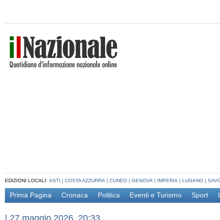
EDIZIONI LOCALI:
ASTI
|
COSTA AZZURRA
|
CUNEO
|
GENOVA
|
IMPERIA
|
LUGANO
|
SAV
Prima Pagina
Cronaca
Politica
Eventi e Turismo
Sport
|
27 maggio 2026, 20:33