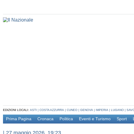
EDIZIONI LOCALI:
ASTI
|
COSTA AZZURRA
|
CUNEO
|
GENOVA
|
IMPERIA
|
LUGANO
|
SAV
Prima Pagina
Cronaca
Politica
Eventi e Turismo
Sport
|
27 maggio 2026, 19:23