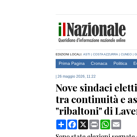
EDIZIONI LOCALI:
ASTI
|
COSTA AZZURRA
|
CUNEO
|
G
Prima Pagina
Cronaca
Politica
E
|
26 maggio 2026, 11:22
Nove sindaci eletti
tra continuità e a
"ribaltoni" di Lav
Condividi
Facebook
X
Print
WhatsApp
Email
Sono state elezioni segnate