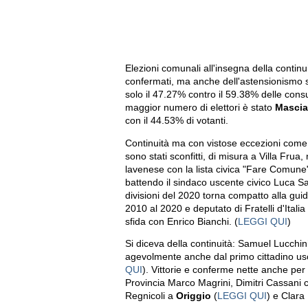
Elezioni comunali all'insegna della continu
confermati, ma anche dell'astensionismo 
solo il 47.27% contro il 59.38% delle consu
maggior numero di elettori è stato
Mascia
con il 44.53% di votanti.
Continuità ma con vistose eccezioni com
sono stati sconfitti, di misura a Villa Frua
lavenese con la lista civica "Fare Comune
battendo il sindaco uscente civico Luca Sa
divisioni del 2020 torna compatto alla gui
2010 al 2020 e deputato di Fratelli d'Itali
sfida con Enrico Bianchi. (
LEGGI QUI
)
Si diceva della continuità: Samuel Lucchini 
agevolmente anche dal primo cittadino us
QUI
). Vittorie e conferme nette anche per 
Provincia Marco Magrini, Dimitri Cassani c
Regnicoli a
Origgio
(
LEGGI QUI
) e Clara