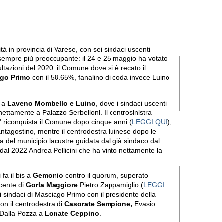
ità in provincia di Varese, con sei sindaci uscenti
sempre più preoccupante: il 24 e 25 maggio ha votato
ltazioni del 2020: il Comune dove si è recato il
go Primo
con il 58.65%, fanalino di coda invece Luino
e a
Laveno Mombello e Luino
, dove i sindaci uscenti
, nettamente a Palazzo Serbelloni. Il centrosinistra
" riconquista il Comune dopo cinque anni (
LEGGI QUI
),
ntagostino, mentre il centrodestra luinese dopo le
da del municipio lacustre guidata dal già sindaco dal
a dal 2022 Andrea Pellicini che ha vinto nettamente la
fa il bis a
Gemonio
contro il quorum, superato
cente di
Gorla Maggiore
Pietro Zappamiglio (
LEGGI
i sindaci di Masciago Primo con il presidente della
on il centrodestra di
Casorate Sempione,
Evasio
 Dalla Pozza a
Lonate Ceppino
.