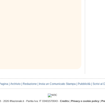
Pagina
|
Archivio
|
Redazione
|
Invia un Comunicato Stampa
|
Pubblicità
|
Scrivi al 
 - 2026 IlNazionale.it - Partita Iva: IT 03401570043 -
Credits
|
Privacy e cookie policy
|
Pr