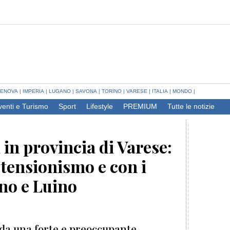
ENOVA
|
IMPERIA
|
LUGANO
|
SAVONA
|
TORINO
|
VARESE
|
ITALIA
|
MONDO
|
venti e Turismo
Sport
Lifestyle
PREMIUM
Tutte le notizie
 in provincia di Varese:
stensionismo e con i
eno e Luino
 da una forte e preoccupante