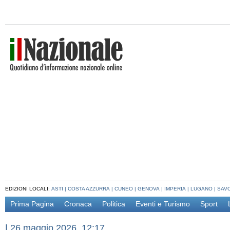
EDIZIONI LOCALI:
ASTI
|
COSTA AZZURRA
|
CUNEO
|
GENOVA
|
IMPERIA
|
LUGANO
|
SAV
Prima Pagina
Cronaca
Politica
Eventi e Turismo
Sport
|
26 maggio 2026, 12:17