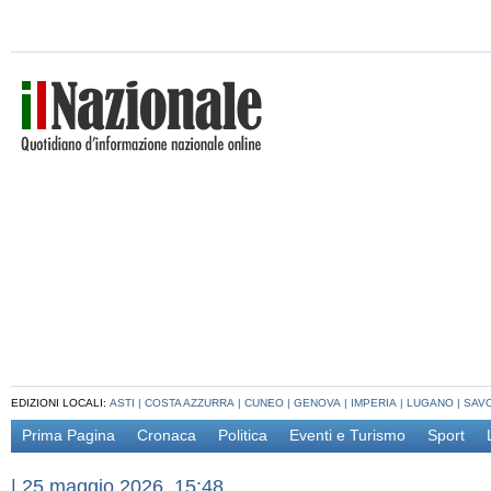
EDIZIONI LOCALI:
ASTI
|
COSTA AZZURRA
|
CUNEO
|
GENOVA
|
IMPERIA
|
LUGANO
|
SAV
Prima Pagina
Cronaca
Politica
Eventi e Turismo
Sport
|
25 maggio 2026, 15:48