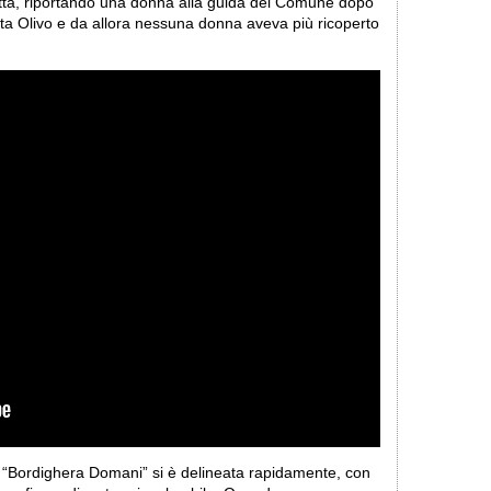
ttà, riportando una donna alla guida del Comune dopo
ata Olivo e da allora nessuna donna aveva più ricoperto
ica “Bordighera Domani” si è delineata rapidamente, con