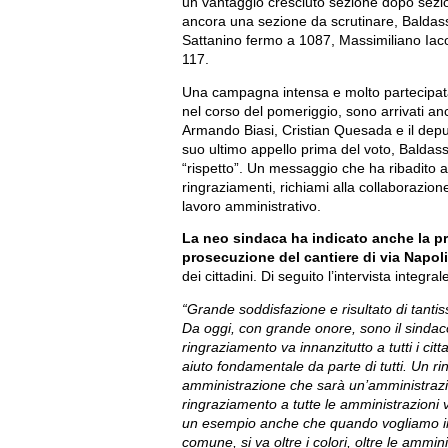
un vantaggio cresciuto sezione dopo sezi
ancora una sezione da scrutinare, Balda
Sattanino fermo a 1087, Massimiliano Iaco
117.
Una campagna intensa e molto partecipata,
nel corso del pomeriggio, sono arrivati anche
Armando Biasi, Cristian Quesada e il depu
suo ultimo appello prima del voto, Baldas
“rispetto”. Un messaggio che ha ribadito 
ringraziamenti, richiami alla collaborazione 
lavoro amministrativo.
La neo sindaca ha indicato anche la pr
prosecuzione del cantiere di via Napoli
dei cittadini. Di seguito l’intervista integral
“Grande soddisfazione e risultato di tantiss
Da oggi, con grande onore, sono il sindaco 
ringraziamento va innanzitutto a tutti i ci
aiuto fondamentale da parte di tutti. Un r
amministrazione che sarà un’amministrazi
ringraziamento a tutte le amministrazioni 
un esempio anche che quando vogliamo inizi
comune, si va oltre i colori, oltre le ammi