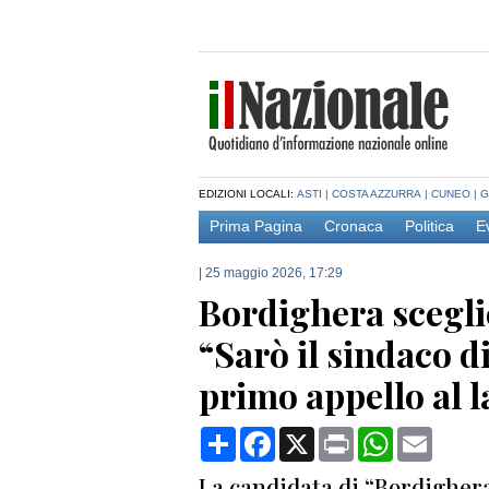
EDIZIONI LOCALI:
ASTI
|
COSTA AZZURRA
|
CUNEO
|
G
Prima Pagina
Cronaca
Politica
E
|
25 maggio 2026, 17:29
Bordighera scegli
“Sarò il sindaco di
primo appello al l
Condividi
Facebook
X
Print
WhatsApp
Email
La candidata di “Bordigher