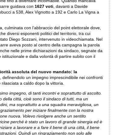
one fino a diventare incolmabile. Quando mancava
ssarre guidava con
1627 voti
, davanti a Davide
bucci a 538, Alex Vignotto a 192 e Carlo La Vigna a
 culminata con l’abbraccio del point elettorale dove,
 diversi esponenti politici del territorio, tra cui
tato Diego Sozzani, intervenuto in videochiamata. Nel
sarre aveva posto al centro della campagna la parola
anche nelle prime dichiarazioni da sindaco, segnate da
istituzionale e dalla volontà di partire subito con il
iorità assoluta del nuovo mandato: la
, definendolo un impegno imprescindibile nei confronti
e rilasciata a caldo dopo la vittoria.
imo impegno, di tanti incontri e soprattutto di ascolto.
della città, cioè sono il sindaco di tutti, ma un
ttadini, ma soprattutto a una squadra meravigliosa, un
ingraziamento per iniziare finalmente con la nostra
one nuova. Volevo rivolgere anche un sentito
vicine perché è stato un lavoro di grande sinergia ed è
are a lavorare e a fare il bene di una città, il bene
nistrazioni. Quindi un ringraziamento non solo alle