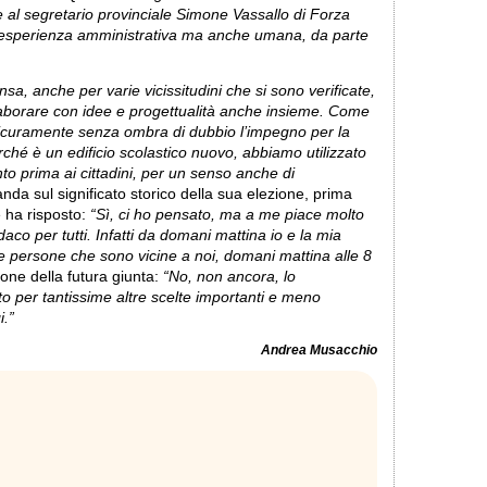
 al segretario provinciale Simone Vassallo di Forza
er esperienza amministrativa ma anche umana, da parte
nsa, anche per varie vicissitudini che si sono verificate,
laborare con idee e progettualità anche insieme. Come
 sicuramente senza ombra di dubbio l’impegno per la
rché è un edificio scolastico nuovo, abbiamo utilizzato
nto prima ai cittadini, per un senso anche di
nda sul significato storico della sua elezione, prima
 ha risposto:
“Sì, ci ho pensato, ma a me piace molto
ndaco per tutti. Infatti da domani mattina io e la mia
e persone che sono vicine a noi, domani mattina alle 8
ione della futura giunta:
“No, non ancora, lo
 per tantissime altre scelte importanti e meno
i.”
Andrea Musacchio