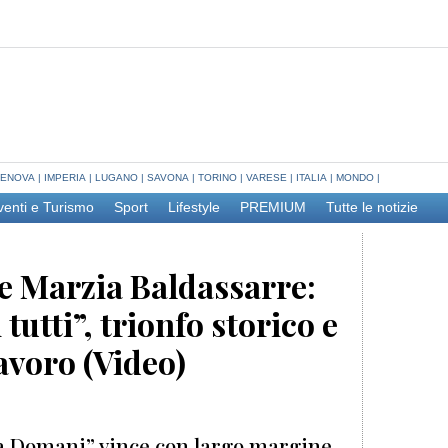
ENOVA
|
IMPERIA
|
LUGANO
|
SAVONA
|
TORINO
|
VARESE
|
ITALIA
|
MONDO
|
venti e Turismo
Sport
Lifestyle
PREMIUM
Tutte le notizie
e Marzia Baldassarre:
 tutti”, trionfo storico e
avoro (Video)
a Domani” vince con largo margine