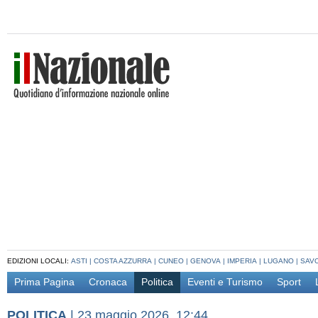
EDIZIONI LOCALI:
ASTI
|
COSTA AZZURRA
|
CUNEO
|
GENOVA
|
IMPERIA
|
LUGANO
|
SAV
Prima Pagina
Cronaca
Politica
Eventi e Turismo
Sport
POLITICA
|
23 maggio 2026, 12:44