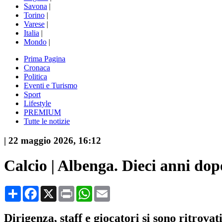
Savona
|
Torino
|
Varese
|
Italia
|
Mondo
|
Prima Pagina
Cronaca
Politica
Eventi e Turismo
Sport
Lifestyle
PREMIUM
Tutte le notizie
|
22 maggio 2026, 16:12
Calcio | Albenga. Dieci anni dop
Condividi
Facebook
X
Print
WhatsApp
Email
Dirigenza, staff e giocatori si sono ritrovat